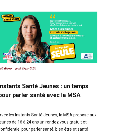
nitiatives
jeudi 25 juin 2026
Nos fiertés
mercre
Instants Santé Jeunes : un temps
L’Union n
pour parler santé avec la MSA
partenair
RURAL
Avec les Instants Santé Jeunes, la MSA propose aux
jeunes de 16 à 24 ans un rendez vous gratuit et
confidentiel pour parler santé, bien être et santé