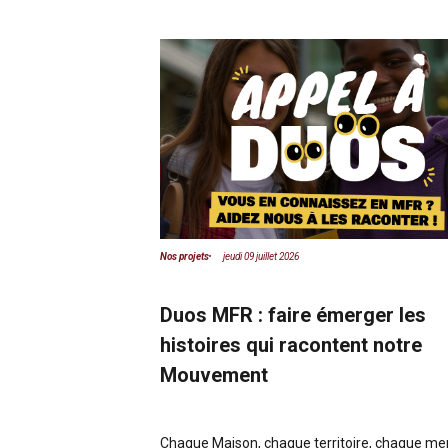
Nos projets
jeudi 09 juillet 2026
 2023 :
Duos MFR : faire émerger les
s le monde
histoires qui racontent notre
Mouvement
sont actuellement en
s MFR dans le
et sont portées dans
Chaque Maison, chaque territoire, chaque m