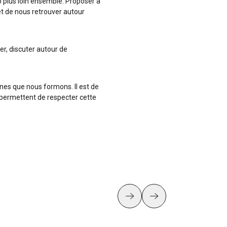
up plus loin ensemble. Proposer à
t de nous retrouver autour
r, discuter autour de
nnes que nous formons. Il est de
i permettent de respecter cette