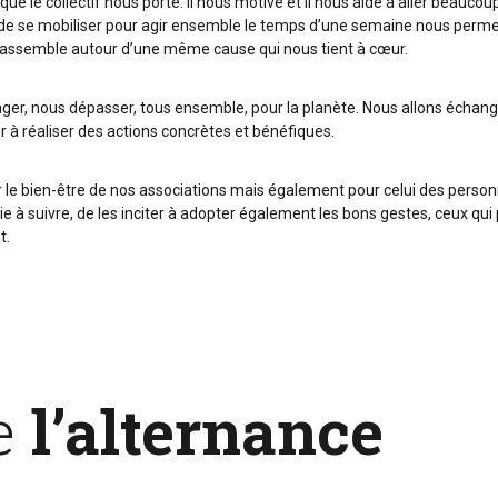
ue le collectif nous porte. Il nous motive et il nous aide à aller beauco
de se mobiliser pour agir ensemble le temps d’une semaine nous perme
rassemble autour d’une même cause qui nous tient à cœur.
ger, nous dépasser, tous ensemble, pour la planète. Nous allons échange
r à réaliser des actions concrètes et bénéfiques.
ur le bien-être de nos associations mais également pour celui des perso
oie à suivre, de les inciter à adopter également les bons gestes, ceux qu
t.
de
l’alternance