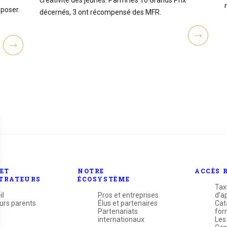
créativité des jeunes. Parmi les 10 Grands Prix
oposer.
décernés, 3 ont récompensé des MFR.
ET
NOTRE
ACCÈS 
TRATEURS
ÉCOSYSTÈME
Tax
il
Pros et entreprises
d’a
urs parents
Élus et partenaires
Cat
Partenariats
for
internationaux
Les