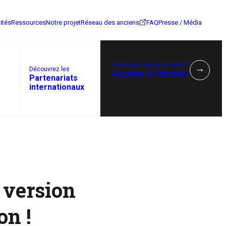
ités
Ressources
Notre projet
Réseau des anciens
FAQ
Presse / Média
Vous êtes salarié en MFR ?
Découvrez les
Accéder à l’intranet
Partenariats
internationaux
 version
on !