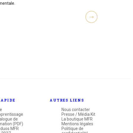
mentale.
RAPIDE
AUTRES LIENS
e
Nous contacter
pprentissage
Presse / Média Kit
alogue de
La boutique MFR
mation (PDF)
Mentions légales
 duos MFR
Politique de